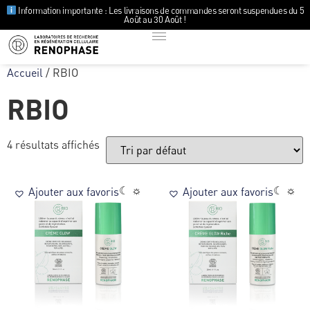
Information importante : Les livraisons de commandes seront suspendues du 5
Août au 30 Août !
Accueil
/ RBIO
RBIO
4 résultats affichés
☾ ☼
☾ ☼
Ajouter aux favoris
Ajouter aux favoris