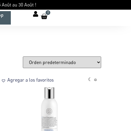
 Août au 30 Août !
0
op
☾ ☼
Agregar a los favoritos