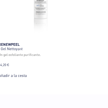
RENEWPEEL
| Gel Nettoyant
un gel exfoliante purificante.
64,20
€
Añadir a la cesta