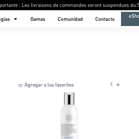
portante : Les livraisons de commandes seront suspendues du 5
eSh
ogías
Gamas
Comunidad
Contacto
☾ ☼
Agregar a los favoritos