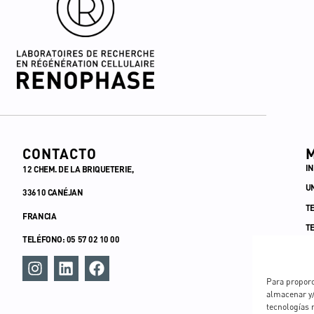
CONTACTO
IN
12 CHEM. DE LA BRIQUETERIE,
U
33610 CANÉJAN
T
FRANCIA
T
TELÉFONO: 05 57 02 10 00
T
L
Para proporc
C
almacenar y/
tecnologías 
C