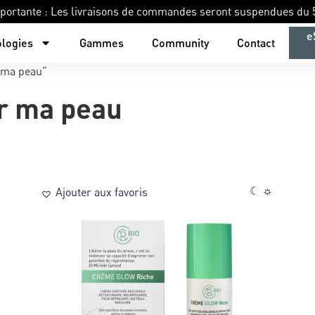
portante : Les livraisons de commandes seront suspendues du 5
e
logies
Gammes
Community
Contact
r ma peau”
er ma peau
☾ ☼
Ajouter aux favoris