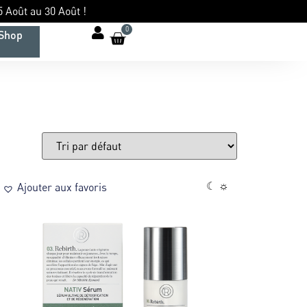
 Août au 30 Août !
0
Shop
☾ ☼
Ajouter aux favoris