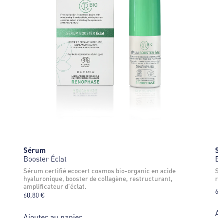
Sérum
Booster Éclat
sérum certifié ecocert cosmos bio-organic en acide
sérum certifié ecocert cosmos bio-or
hyaluronique, booster de collagène, restructurant,
amplificateur d’éclat.
60,80
€
Ajouter au panier