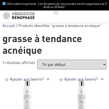
Information importante : Les livraisons de commandes seront suspendues du 5
Août au 30 Août !
Accueil
/ Produits identifiés “grasse à tendance acnéique”
grasse à tendance
acnéique
3 résultats affichés
☾ ☼
☾ ☼
Ajouter aux favoris
Ajouter aux favoris