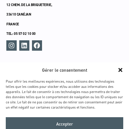
12 CHEM. DE LA BRIQUETERIE,
33610 CANÉJAN
FRANCE
TEL: 05 57 02 10 00
MENU
Gérer le consentement
ACCUEIL
UNIVERS
Pour offrir les meilleures expériences, nous utilisons des technologies
telles que les cookies pour stocker et/ou accéder aux informations des
TECHNOLOGIE INTEGRATIVE®
appareils. Le fait de consentir à ces technologies nous permettra de traiter
TECHNOLOGIE RETARGETING®
des données telles que le comportement de navigation ou les ID uniques sur
ce site. Le fait de ne pas consentir ou de retirer son consentement peut avoir
TECHNOLOGIE RBIO
un effet négatif sur certaines caractéristiques et fonctions.
GAMMES
CONTACT
Accepter
COMMUNITY