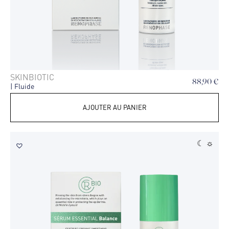
SKINBIOTIC
88,90
€
| Fluide
AJOUTER AU PANIER
☾ ☼