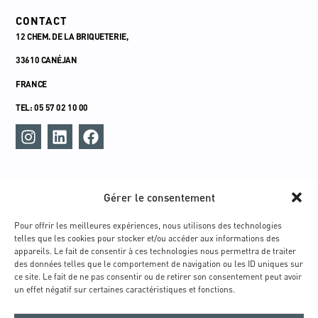
CONTACT
12 CHEM. DE LA BRIQUETERIE,
33610 CANÉJAN
FRANCE
TEL: 05 57 02 10 00
MENU
Gérer le consentement
ACCUEIL
UNIVERS
Pour offrir les meilleures expériences, nous utilisons des technologies
telles que les cookies pour stocker et/ou accéder aux informations des
TECHNOLOGIE INTEGRATIVE®
appareils. Le fait de consentir à ces technologies nous permettra de traiter
TECHNOLOGIE RETARGETING®
des données telles que le comportement de navigation ou les ID uniques sur
ce site. Le fait de ne pas consentir ou de retirer son consentement peut avoir
TECHNOLOGIE RBIO
un effet négatif sur certaines caractéristiques et fonctions.
GAMMES