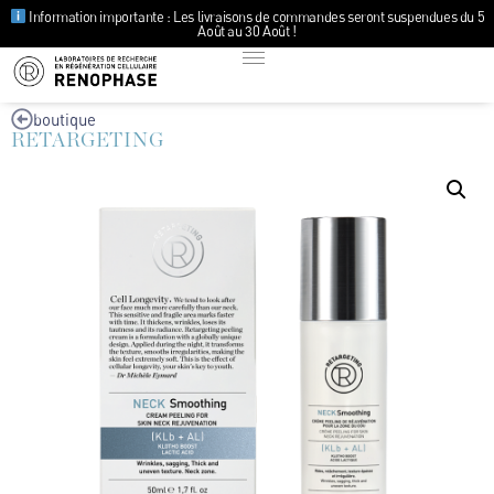
Information importante : Les livraisons de commandes seront suspendues du 5
Août au 30 Août !
boutique
RETARGETING