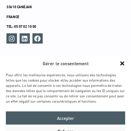
33610 CANÉJAN
FRANCE
TEL: 05 57 02 10 00
MENU
Gérer le consentement
ACCUEIL
UNIVERS
Pour offrir les meilleures expériences, nous utilisons des technologies
telles que les cookies pour stocker et/ou accéder aux informations des
TECHNOLOGIE INTEGRATIVE®
appareils. Le fait de consentir à ces technologies nous permettra de traiter
TECHNOLOGIE RETARGETING®
des données telles que le comportement de navigation ou les ID uniques sur
ce site. Le fait de ne pas consentir ou de retirer son consentement peut avoir
TECHNOLOGIE RBIO
un effet négatif sur certaines caractéristiques et fonctions.
GAMMES
CONTACT
Accepter
COMMUNITY
E-BOUTIQUE