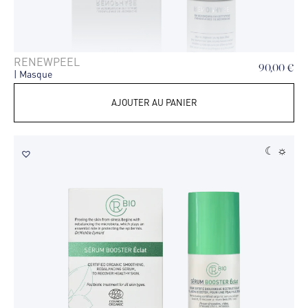
RENEWPEEL
90,00
€
| Masque
AJOUTER AU PANIER
☾ ☼