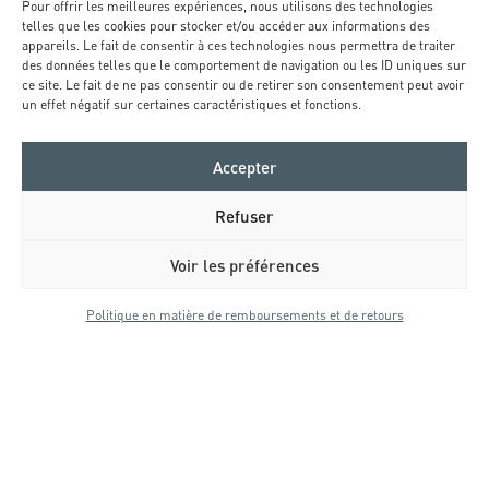
33610 CANÉJAN
Pour offrir les meilleures expériences, nous utilisons des technologies
telles que les cookies pour stocker et/ou accéder aux informations des
FRANCE
appareils. Le fait de consentir à ces technologies nous permettra de traiter
des données telles que le comportement de navigation ou les ID uniques sur
TEL: 05 57 02 10 00
ce site. Le fait de ne pas consentir ou de retirer son consentement peut avoir
un effet négatif sur certaines caractéristiques et fonctions.
Accepter
MENU
Refuser
ACCUEIL
UNIVERS
Voir les préférences
TECHNOLOGIE INTEGRATIVE®
0
TECHNOLOGIE RETARGETING®
panier
Politique en matière de remboursements et de retours
accueil
produits
profil
TECHNOLOGIE RBIO
GAMMES
CONTACT
COMMUNITY
E-BOUTIQUE