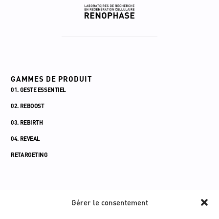
une peau terne
Peaux sèches
une perte d'élasticité cutanée
GAMMES DE PRODUIT
01. GESTE ESSENTIEL
02. REBOOST
03. REBIRTH
04. REVEAL
RETARGETING
CONTACT
Gérer le consentement
12 CHEM. DE LA BRIQUETERIE,